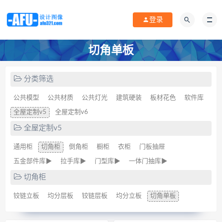
登录
切角单板
分类筛选
公共模型
公共材质
公共灯光
建筑硬装
板材花色
软件库
全屋定制v5
全屋定制v6
全屋定制v5
通用柜
切角柜
倒角柜
橱柜
衣柜
门板抽屉
五金部件库▶
拉手库▶
门型库▶
一体门抽库▶
切角柜
铰链立板
均分层板
铰链层板
均分立板
切角单板