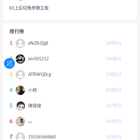
b1上后切角参数立板
排行榜
1
eN2BJZg8
584
积分
2
sm501212
546
积分
3
ATRWQ0cg
538
积分
4
小杨
459
积分
5
陳偉傑
427
积分
6
ت
414
积分
7
15556566860
410
积分