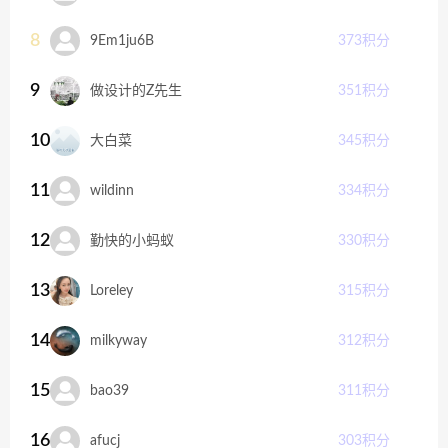
8
9Em1ju6B
373
积分
9
做设计的Z先生
351
积分
10
大白菜
345
积分
11
wildinn
334
积分
12
勤快的小蚂蚁
330
积分
13
Loreley
315
积分
14
milkyway
312
积分
15
bao39
311
积分
16
afucj
303
积分