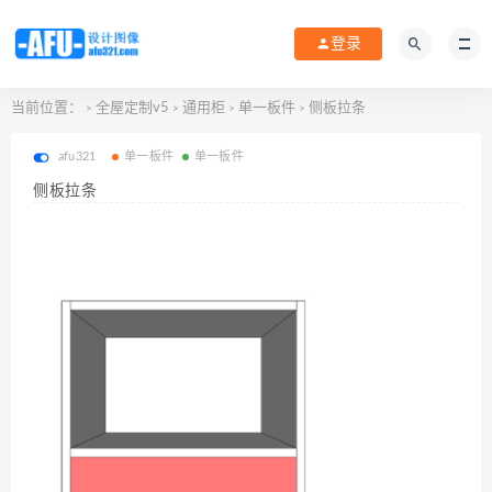
登录
当前位置：
全屋定制v5
通用柜
单一板件
侧板拉条
>
>
>
>
afu321
单一板件
单一板件
侧板拉条