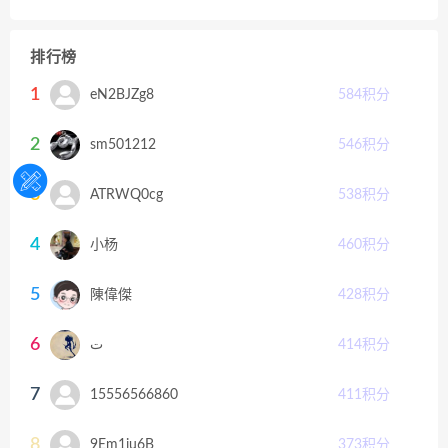
排行榜
1
eN2BJZg8
584
积分
2
sm501212
546
积分
3
ATRWQ0cg
538
积分
4
小杨
460
积分
5
陳偉傑
428
积分
6
ت
414
积分
7
15556566860
411
积分
8
9Em1ju6B
373
积分